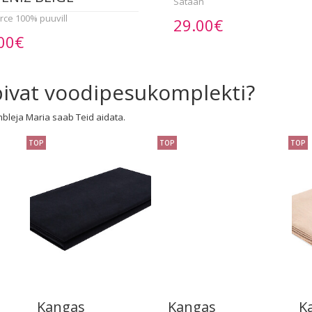
Satään
rce 100% puuvill
29.00€
00€
obivat voodipesukomplekti?
mbleja Maria saab Teid aidata.
TOP
TOP
TOP
Kangas
Kangas
K