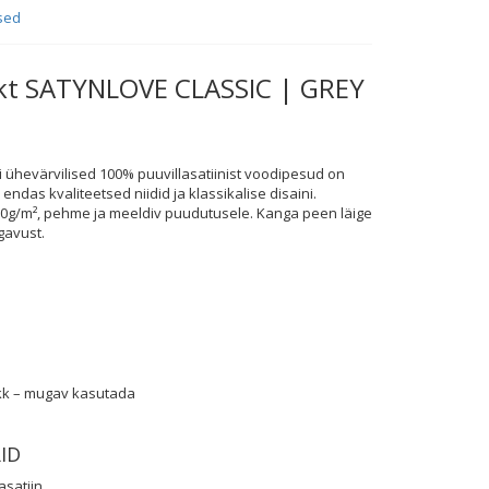
sed
kt SATYNLOVE CLASSIC | GREY
i ühevärvilised 100% puuvillasatiinist voodipesud on
ndas kvaliteetsed niidid ja klassikalise disaini.
10g/m², pehme ja meeldiv puudutusele. Kanga peen läige
gavust.
kk – mugav kasutada
ID
asatiin