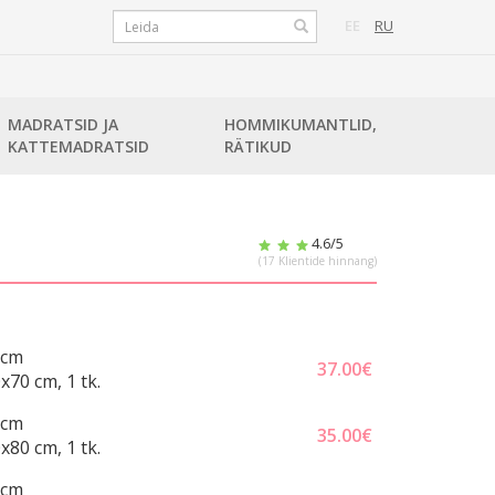
EE
RU
MADRATSID JA
HOMMIKUMANTLID,
KATTEMADRATSID
RÄTIKUD
4.6
/5
(
17
Klientide hinnang)
 cm
37.00
€
x70 cm, 1 tk.
 cm
35.00
€
x80 cm, 1 tk.
 cm