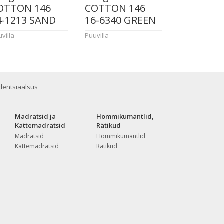
OTTON 146
COTTON 146
4-1213 SAND
16-6340 GREEN
villa
Puuvilla
dentsiaalsus
Madratsid ja
Hommikumantlid,
Kattemadratsid
Rätikud
Madratsid
Hommikumantlid
Kattemadratsid
Rätikud