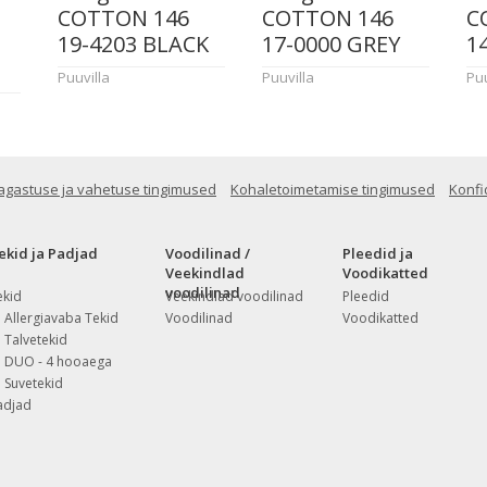
COTTON 146
COTTON 146
C
19-4203 BLACK
17-0000 GREY
1
Puuvilla
Puuvilla
Puu
agastuse ja vahetuse tingimused
Kohaletoimetamise tingimused
Konfi
ekid ja Padjad
Voodilinad /
Pleedid ja
Veekindlad
Voodikatted
voodilinad
ekid
Veekindlad voodilinad
Pleedid
Allergiavaba Tekid
Voodilinad
Voodikatted
Talvetekid
DUO - 4 hooaega
Suvetekid
adjad