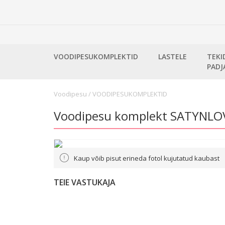
VOODIPESUKOMPLEKTID
LASTELE
TEKI
PADJ
Voodipesu
/
VOODIPESUKOMPLEKTID
Voodipesu komplekt SATYNLOV
Kaup võib pisut erineda fotol kujutatud kaubast
TEIE VASTUKAJA