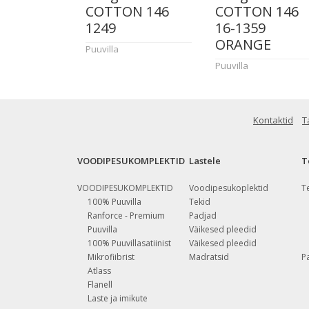
COTTON 146
COTTON 146
1249
16-1359
ORANGE
Puuvilla
Puuvilla
Kontaktid
T
VOODIPESUKOMPLEKTID
Lastele
T
VOODIPESUKOMPLEKTID
Voodipesukoplektid
T
100% Puuvilla
Tekid
Ranforce - Premium
Padjad
Puuvilla
Väikesed pleedid
100% Puuvillasatiinist
Väikesed pleedid
Mikrofiibrist
Madratsid
P
Atlass
Flanell
Laste ja imikute