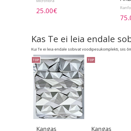
Microfibra
Ranfo
25.00€
75.
Kas Te ei leia endale s
Kui Te ei leia endale sobivat voodipesukomplekti, siis õ
TOP
TOP
Kangas
Kangas