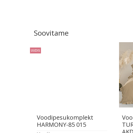
Soovitame
UUDIS
Voodipesukomplekt
Voo
HARMONY-85 015
TUR
AKD