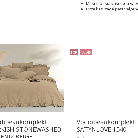
Masinapesul kasutada värvil
Mitte kasutada pesuvalgend
TOP
UUDIS
dipesukomplekt
Voodipesukomplekt
KISH STONEWASHED
SATYNLOVE 1540
ENIZ BEIGE