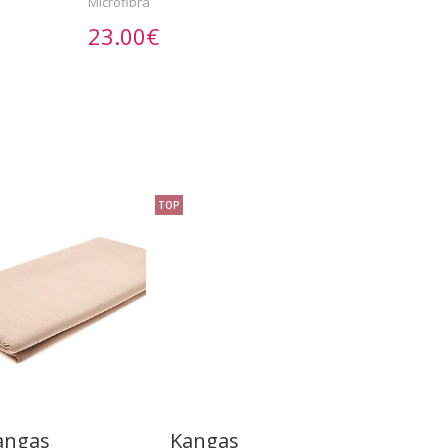
Microfibra
23.00€
TOP
angas
Kangas