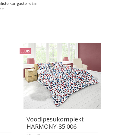
iste kangaste režiimi.
it.
UUDIS
Voodipesukomplekt
HARMONY-85 006