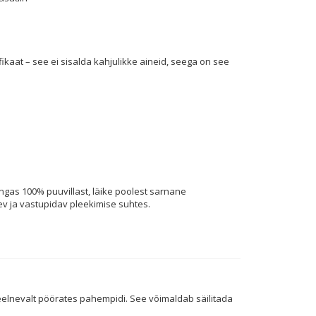
kaat – see ei sisalda kahjulikke aineid, seega on see
ngas 100% puuvillast, läike poolest sarnane
ev ja vastupidav pleekimise suhtes.
eelnevalt pöörates pahempidi. See võimaldab säilitada