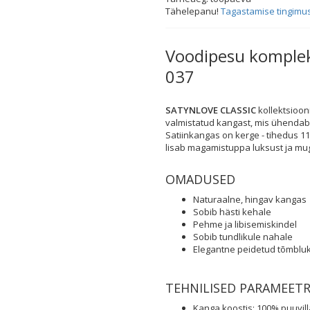
Tähelepanu!
Tagastamise tingimu
Voodipesu komple
037
SATYNLOVE CLASSIC
kollektsioon
valmistatud kangast, mis ühendab e
Satiinkangas on kerge - tihedus 1
lisab magamistuppa luksust ja mu
OMADUSED
Naturaalne, hingav kangas
Sobib hästi kehale
Pehme ja libisemiskindel
Sobib tundlikule nahale
Elegantne peidetud tõmblu
TEHNILISED PARAMEETR
Kanga koostis: 100% puuvill