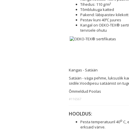
Tihedus: 110 g/m²
Tõmblukuga katted
Pakend: läbipaistev kilekott
Pestav kuni 40ºC juures
Kangal on OEKO-TEX® sertifi
tervisele ohutu
Kangas - Satään
Satään - väga pehme, luksuslik ka
siidile.Voodipesu satäänist on tug
Õmmeldud Poolas
#116567
HOOLDUS:
o
Pesta temperatuuril 40
C, 
erksaid värve.