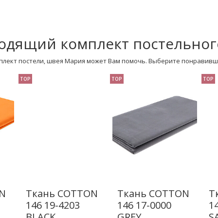
одящий комплект постельног
плект постели, швея Мария может Вам помочь. Выберите понравивш
TOP
TOP
TOP
N
Ткань COTTON
Ткань COTTON
Т
146 19-4203
146 17-0000
1
BLACK
GREY
S