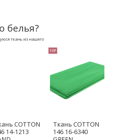
о белья?
уюся ткань из нашего
TOP
кань COTTON
Ткань COTTON
46 14-1213
146 16-6340
AND
GREEN