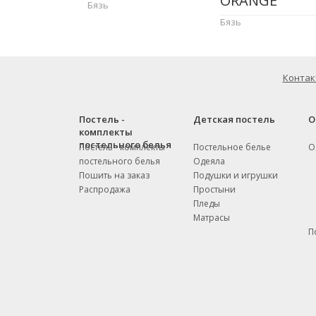
ORANGE
Бязь
Бязь
Контак
Постель -
Детская постель
О
комплекты
постельного белья
Постель - комплекты
Постельное белье
О
постельного белья
Одеяла
Пошить на заказ
Подушки и игрушки
Распродажа
Простыни
Пледы
Матрасы
П