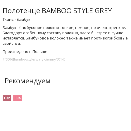
Полотенце BAMBOO STYLE GREY
Ткань - Бамбук
Бамбук - бамбуковое волокно тонкое, нежное, но очень крепкое.
Благодаря особенному составу волокна, влага быстрее и лучше
испаряется. Бамбуковое волокно также имеет противогрибковые
свойства.
Произведено в Польше
#[S506]bamboostyle/szary-ciemny/70140
Рекомендуем
TOP
-30%