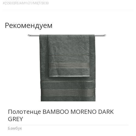
#[S503]RE/AMY/21/MIĘT/3030
Рекомендуем
Полотенце BAMBOO MORENO DARK
GREY
Бамбук