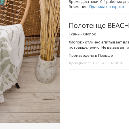
Время доставки:
0-4
рабочих дн
Внимание!
Правила возврата
Полотенце BEACH
Ткань - Хлопок
Хлопок - отлично впитывает вла
потовыделению. Не вызывает а
Произведено в Польше
#[S506]beach/LAUREL-GREEN/90160