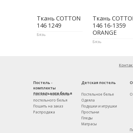
Ткань COTTON
Ткань COTTO
146 1249
146 16-1359
ORANGE
Бязь
Бязь
Контак
Постель -
Детская постель
О
комплекты
постельного белья
Постель - комплекты
Постельное белье
О
постельного белья
Одеяла
Пошить на заказ
Подушки и игрушки
Распродажа
Простыни
Пледы
Матрасы
П