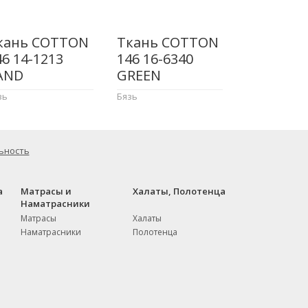
кань COTTON
Ткань COTTON
46 14-1213
146 16-6340
AND
GREEN
зь
Бязь
ьность
а
Матрасы и
Халаты, Полотенца
Наматрасники
Матрасы
Халаты
Наматрасники
Полотенца