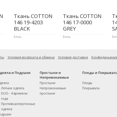
N
Ткань COTTON
Ткань COTTON
Т
146 19-4203
146 17-0000
1
BLACK
GREY
S
Бязь
Бязь
Бя
ты
Условия возврата и обмена
Условия доставки
Конфиденциал
деяла и Подушки
Простыни и
Пледы и Покрывал
Непромокаемые
деяла
Простыни
Пледы
Летние одеяла
Непромокаемые
Покрывала
DUO - 4 времени
простыни
года
Противоаллергенные
одеяла
одушки