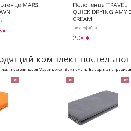
отенце МАRS
Полотенце TRAVEL
OWN
QUICK DRYING AMY 
CREAM
ок
Микрофибра
5€
2.00€
одящий комплект постельног
плект постели, швея Мария может Вам помочь. Выберите понравивш
TOP
TOP
TOP