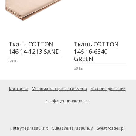
Ткань COTTON
Ткань COTTON
146 14-1213 SAND
146 16-6340
GREEN
Бязь
Бязь
Контакты
Условия возврата и обмена
Условия доставки
Конфиденциальность
PatalynesPasaulis.lt
GultasvelasPasaule.lv
ŚwiatPościeli.pl