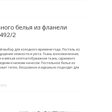
ного белья из фланели
492/2
й выбор для холодного времени года. Постель из
щущение нежности и уюта. Ткань взлохмаченная,
ая и мягкая хлопчатобумажная ткань саржевого
дким и низким начесом. Постельное белье из
жит тепло, бесшовное и идеально подходит для
/5070