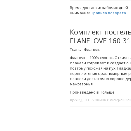
Время доставки:
рабочих дней
Внимание!
Правила возврата
Комплект постель
FLANELOVE 160 31
Ткань - Фланель
Фланель - 100% хлопок. Отличны
фланели согревает и создает о
поэтому похожая на пух. Гладк
переплетения с равномерным ре
фланели достаточно хорошо дер
межсезонья.
Произведено в Польше
#[S502][PO FL/220X200/31492/2]/200220