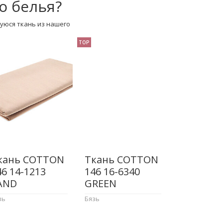
о белья?
уюся ткань из нашего
TOP
кань COTTON
Ткань COTTON
46 14-1213
146 16-6340
AND
GREEN
зь
Бязь