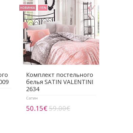
НОВИНКА
-15%
ого
Комплект постельного
009
белья SATIN VALENTINI
2634
Сатин
50.15€
59.00€