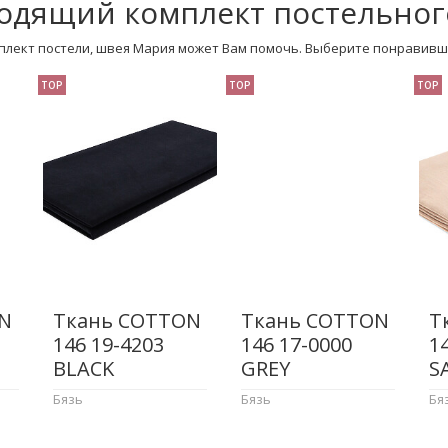
одящий комплект постельног
плект постели, швея Мария может Вам помочь. Выберите понравивш
TOP
TOP
TOP
N
Ткань COTTON
Ткань COTTON
Т
146 19-4203
146 17-0000
1
BLACK
GREY
S
Бязь
Бязь
Бя