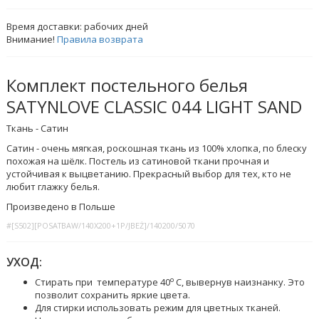
Время доставки:
рабочих дней
Внимание!
Правила возврата
Комплект постельного белья
SATYNLOVE CLASSIC 044 LIGHT SAND
Ткань - Сатин
Сатин - очень мягкая, роскошная ткань из 100% хлопка, по блеску
похожая на шёлк. Постель из сатиновой ткани прочная и
устойчивая к выцветанию. Прекрасный выбор для тех, кто не
любит глажку белья.
Произведено в Польше
#[S502][POSATBAW/140X200+1P/JBEŻ]/140200/5070
УХОД:
o
Стирать при температуре 40
C, вывернув наизнанку. Это
позволит сохранить яркие цвета.
Для стирки использовать режим для цветных тканей.