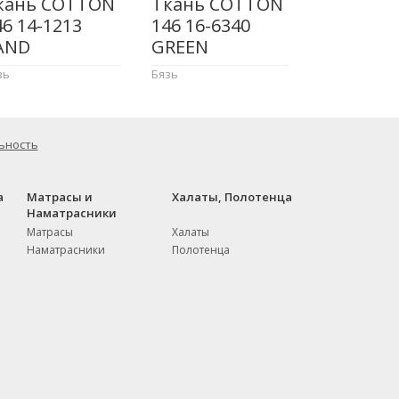
кань COTTON
Ткань COTTON
46 14-1213
146 16-6340
AND
GREEN
зь
Бязь
ьность
а
Матрасы и
Халаты, Полотенца
Наматрасники
Матрасы
Халаты
Наматрасники
Полотенца