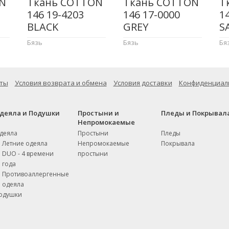
N
Ткань COTTON
Ткань COTTON
Т
146 19-4203
146 17-0000
1
BLACK
GREY
S
Бязь
Бязь
Бя
ты
Условия возврата и обмена
Условия доставки
Конфиденциал
деяла и Подушки
Простыни и
Пледы и Покрывал
Непромокаемые
деяла
Простыни
Пледы
Летние одеяла
Непромокаемые
Покрывала
DUO - 4 времени
простыни
года
Противоаллергенные
одеяла
одушки