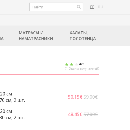
EE
RU
МАТРАСЫ И
ХАЛАТЫ,
ЛА
НАМАТРАСНИКИ
ПОЛОТЕНЦА
4
/5
(
1
Оценка покупателей)
20 cм
50.15
€
59.00€
0 cм, 2 шт.
20 cм
48.45
€
57.00€
0 см, 2 шт.