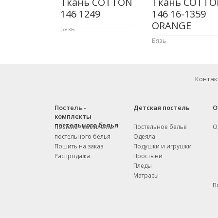
Ткань COTTON
Ткань COTTO
146 1249
146 16-1359
ORANGE
Бязь
Бязь
Контак
Постель -
Детская постель
О
комплекты
постельного белья
Постель - комплекты
Постельное белье
О
постельного белья
Одеяла
Пошить на заказ
Подушки и игрушки
Распродажа
Простыни
Пледы
Матрасы
П