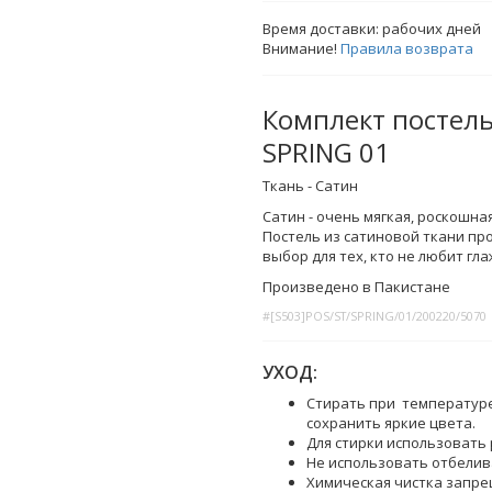
Время доставки:
рабочих дней
Внимание!
Правила возврата
Комплект постель
SPRING 01
Ткань - Сатин
Сатин - очень мягкая, роскошная
Постель из сатиновой ткани пр
выбор для тех, кто не любит гла
Произведено в Пакистане
#[S503]POS/ST/SPRING/01/200220/5070
УХОД:
Стирать при температуре
сохранить яркие цвета.
Для стирки использовать 
Не использовать отбелив
Химическая чистка запре