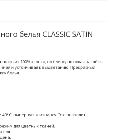
ного белья CLASSIC SATIN
 ткань из 100% хлопка, по блеску похожая на шёлк.
очная и устойчивая к выцветанию. Прекрасный
жку белья.
o
 40
C, вывернув наизнанку. Это позволит
режим для цветных тканей.
атель.
щена.