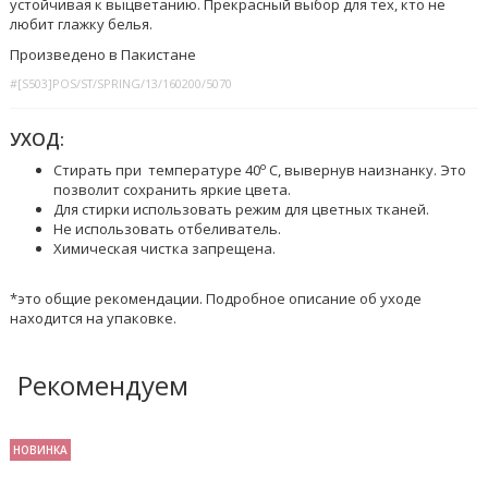
устойчивая к выцветанию. Прекрасный выбор для тех, кто не
любит глажку белья.
Произведено в Пакистане
#[S503]POS/ST/SPRING/13/160200/5070
УХОД:
o
Стирать при температуре 40
C, вывернув наизнанку. Это
позволит сохранить яркие цвета.
Для стирки использовать режим для цветных тканей.
Не использовать отбеливатель.
Химическая чистка запрещена.
*это общие рекомендации. Подробное описание об уходе
находится на упаковке.
Рекомендуем
НОВИНКА