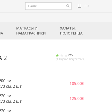
EE
RU
МАТРАСЫ И
ХАЛАТЫ,
ЛА
НАМАТРАСНИКИ
ПОЛОТЕНЦА
2
/5
A 2
(
1
Оценка покупателей)
200 см
105.00
€
0 cм, 2 шт.
220 cм
125.00
€
0 cм, 2 шт.
220 cм