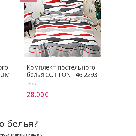
ого
Комплект постельного
IUM
белья COTTON 146 2293
Бязь
28.00€
о белья?
уюся ткань из нашего