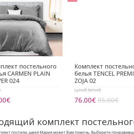
плект постельного
Комплект постельн
ья CARMEN PLAIN
белья TENCEL PREM
VER 024
ZOJA 02
н
Lyocell (tencel)
00€
76.00€
95.00€
одящий комплект постельног
плект постели, швея Мария может Вам помочь. Выберите понравивш