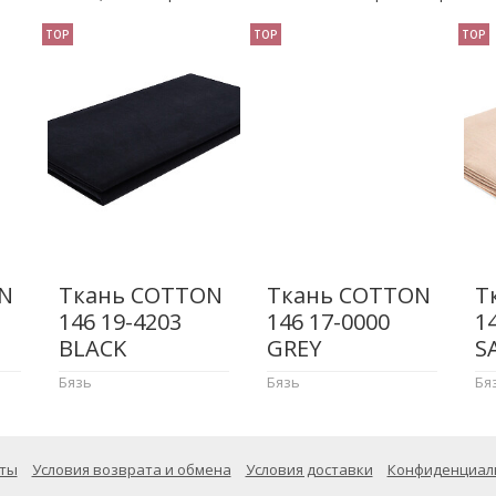
TOP
TOP
TOP
N
Ткань COTTON
Ткань COTTON
Т
146 19-4203
146 17-0000
1
BLACK
GREY
S
Бязь
Бязь
Бя
ты
Условия возврата и обмена
Условия доставки
Конфиденциал