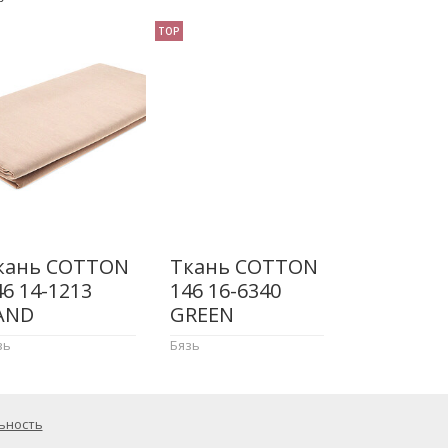
TOP
кань COTTON
Ткань COTTON
46 14-1213
146 16-6340
AND
GREEN
зь
Бязь
ьность