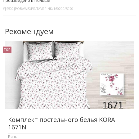
Произведено в Польше
#[S502]POBAWEXPR/TAVRPINK/160200/5070
Рекомендуем
TOP
Комплект постельного белья KORA
1671N
Бязь