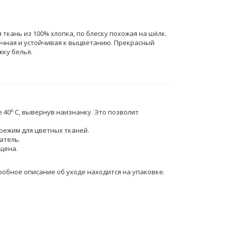
 ткань из 100% хлопка, по блеску похожая на шёлк.
очная и устойчивая к выцветанию. Прекрасный
жку белья.
o
 40
C, вывернув наизнанку. Это позволит
режим для цветных тканей.
атель.
щена.
обное описание об уходе находится на упаковке.