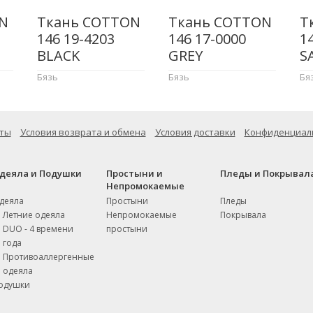
N
Ткань COTTON
Ткань COTTON
Т
146 19-4203
146 17-0000
1
BLACK
GREY
S
Бязь
Бязь
Бя
ты
Условия возврата и обмена
Условия доставки
Конфиденциал
деяла и Подушки
Простыни и
Пледы и Покрывал
Непромокаемые
деяла
Простыни
Пледы
Летние одеяла
Непромокаемые
Покрывала
DUO - 4 времени
простыни
года
Противоаллергенные
одеяла
одушки