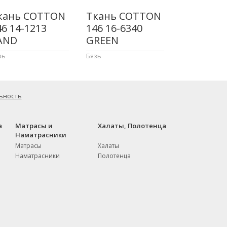
кань COTTON
Ткань COTTON
46 14-1213
146 16-6340
AND
GREEN
зь
Бязь
ьность
а
Матрасы и
Халаты, Полотенца
Наматрасники
Матрасы
Халаты
Наматрасники
Полотенца