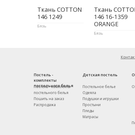
Ткань COTTON
Ткань COTTO
146 1249
146 16-1359
ORANGE
Бязь
Бязь
Контак
Постель -
Детская постель
О
комплекты
постельного белья
Постель - комплекты
Постельное белье
О
постельного белья
Одеяла
Пошить на заказ
Подушки и игрушки
Распродажа
Простыни
Пледы
Матрасы
П