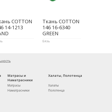
кань COTTON
Ткань COTTON
46 14-1213
146 16-6340
AND
GREEN
зь
Бязь
ьность
а
Матрасы и
Халаты, Полотенца
Наматрасники
Матрасы
Халаты
Наматрасники
Полотенца