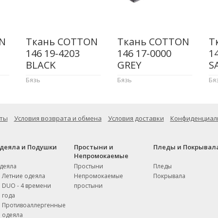
N
Ткань COTTON
Ткань COTTON
Т
146 19-4203
146 17-0000
1
BLACK
GREY
S
Бязь
Бязь
Бя
ты
Условия возврата и обмена
Условия доставки
Конфиденциал
деяла и Подушки
Простыни и
Пледы и Покрывал
Непромокаемые
деяла
Простыни
Пледы
Летние одеяла
Непромокаемые
Покрывала
DUO - 4 времени
простыни
года
Противоаллергенные
одеяла