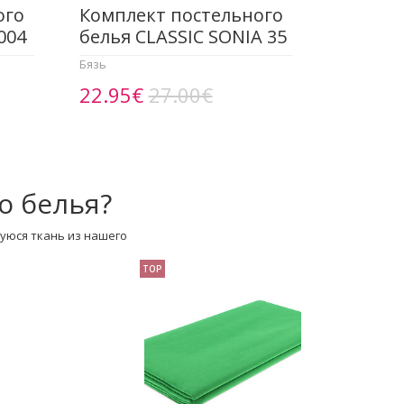
ого
Комплект постельного
004
белья CLASSIC SONIA 35
Бязь
22.95€
27.00€
о белья?
уюся ткань из нашего
TOP