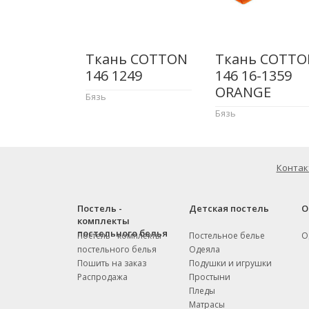
Ткань COTTON
Ткань COTTO
146 1249
146 16-1359
ORANGE
Бязь
Бязь
Контак
Постель -
Детская постель
О
комплекты
постельного белья
Постель - комплекты
Постельное белье
О
постельного белья
Одеяла
Пошить на заказ
Подушки и игрушки
Распродажа
Простыни
Пледы
Матрасы