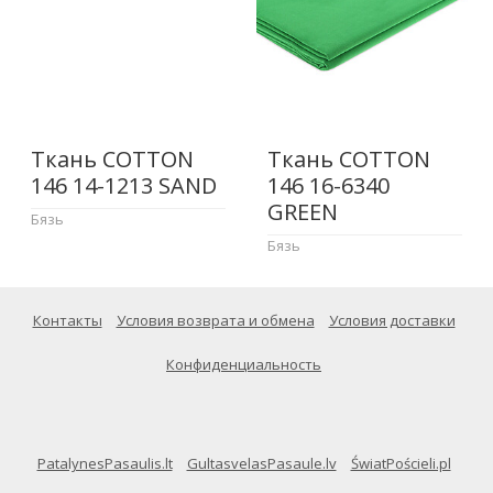
Ткань COTTON
Ткань COTTON
146 14-1213 SAND
146 16-6340
GREEN
Бязь
Бязь
Контакты
Условия возврата и обмена
Условия доставки
Конфиденциальность
PatalynesPasaulis.lt
GultasvelasPasaule.lv
ŚwiatPościeli.pl