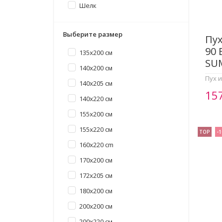
Шелк
Выберите размер
Пух
90 
135x200 см
SU
140x200 см
Пух 
140x205 см
15
140x220 см
155x200 см
155x220 см
TOP
-
160x220 cm
170x200 см
172x205 см
180x200 см
200x200 см
200x220 см