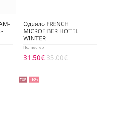
EAM-
Одеяло FRENCH
L-
MICROFIBER HOTEL
WINTER
Полиестер
31.50€
35.00€
TOP
-10%