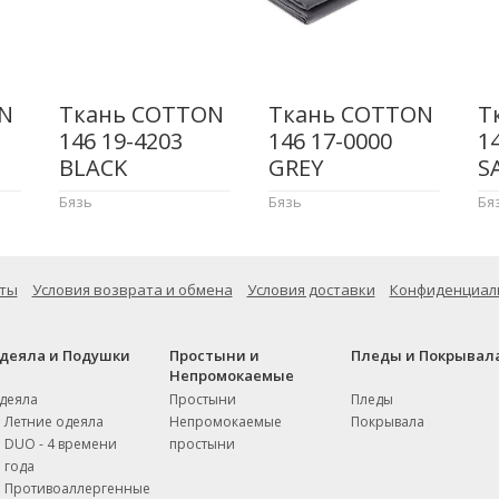
N
Ткань COTTON
Ткань COTTON
Т
146 19-4203
146 17-0000
1
BLACK
GREY
S
Бязь
Бязь
Бя
ты
Условия возврата и обмена
Условия доставки
Конфиденциал
деяла и Подушки
Простыни и
Пледы и Покрывал
Непромокаемые
деяла
Простыни
Пледы
Летние одеяла
Непромокаемые
Покрывала
DUO - 4 времени
простыни
года
Противоаллергенные