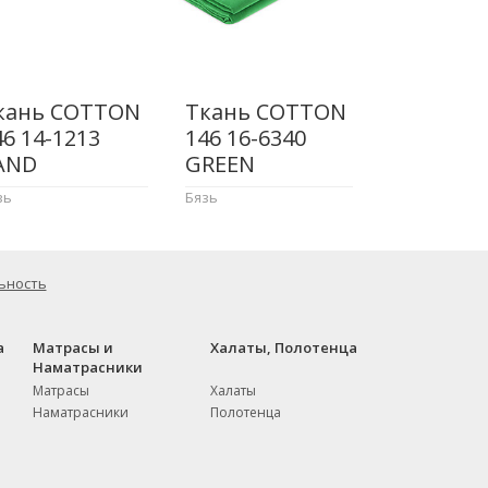
кань COTTON
Ткань COTTON
46 14-1213
146 16-6340
AND
GREEN
зь
Бязь
ьность
а
Матрасы и
Халаты, Полотенца
Наматрасники
Матрасы
Халаты
Наматрасники
Полотенца