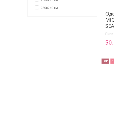
220x240 см
Од
MIC
SEA
Поли
50
TOP
-