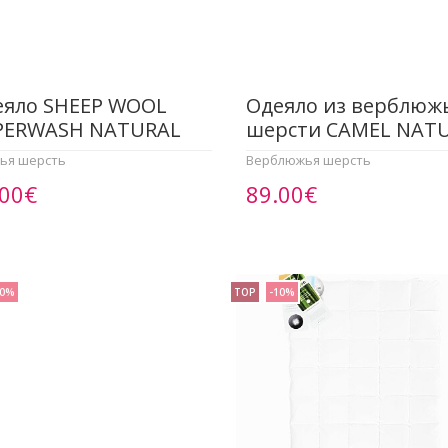
еяло SHEEP WOOL
Одеяло из верблюж
PERWASH NATURAL
шерсти CAMEL NAT
ья шерсть
Верблюжья шерсть
.00€
89.00€
10%
TOP
-10%