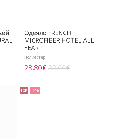
ьей
Одеяло FRENCH
URAL
MICROFIBER HOTEL ALL
YEAR
Полиестер
28.80€
32.00€
TOP
-10%