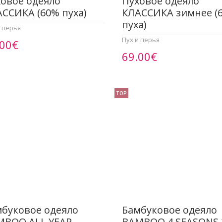
овое одеяло
Пуховое одеяло
ССИКА (60% пуха)
КЛАССИКА зимнее (
пуха)
и перья
Пух и перья
.00€
69.00€
TOP
буковое одеяло
Бамбуковое одеяло
MBOO ALL YEAR
BAMBOO 4 SEASONS 