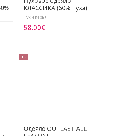
Пуховое одеяло
60%
КЛАССИКА (60% пуха)
Пух и перья
58.00€
TOP
Одеяло OUTLAST ALL
2x
SEASONS