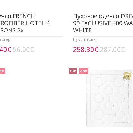
еяло FRENCH
Пуховое одеяло DR
ROFIBER HOTEL 4
90 EXCLUSIVE 400 W
SONS 2x
WHITE
естер
Пух и перья
.40€
56.00€
258.30€
287.00€
10%
TOP
-10%