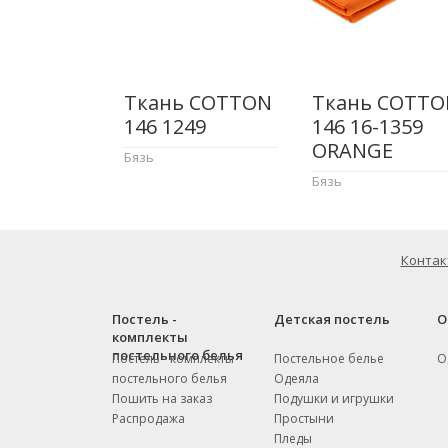
Ткань COTTON
Ткань COTTO
146 1249
146 16-1359
ORANGE
Бязь
Бязь
Контак
Постель -
Детская постель
О
комплекты
постельного белья
Постель - комплекты
Постельное белье
О
постельного белья
Одеяла
Пошить на заказ
Подушки и игрушки
Распродажа
Простыни
Пледы