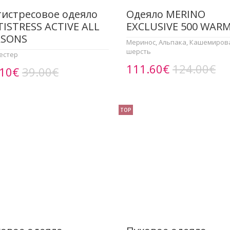
истресовое одеяло
Одеяло MERINO
ISTRESS ACTIVE ALL
EXCLUSIVE 500 WAR
ASONS
Меринос, Альпака, Кашемиров
шерсть
естер
111.60€
124.00€
.10€
39.00€
TOP