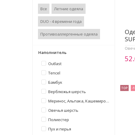
Все
Летние одеяла
DUO - 4 времени года
Од
Противоаллергенные одеяла
SU
Овеч
Наполнитель
52
Outlast
Tencel
Бамбук
TOP
-
Верблюжья шерсть
Меринос, Альпака, Кашемировая шерсть
Овечья шерсть
Полиестер
Пух и перья