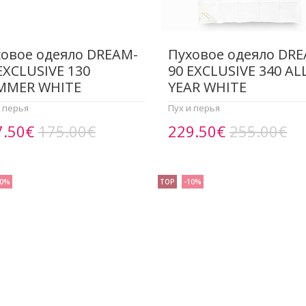
овое одеяло DREAM-
Пуховое одеяло DR
EXCLUSIVE 130
90 EXCLUSIVE 340 AL
MMER WHITE
YEAR WHITE
и перья
Пух и перья
7.50€
175.00€
229.50€
255.00€
10%
TOP
-10%