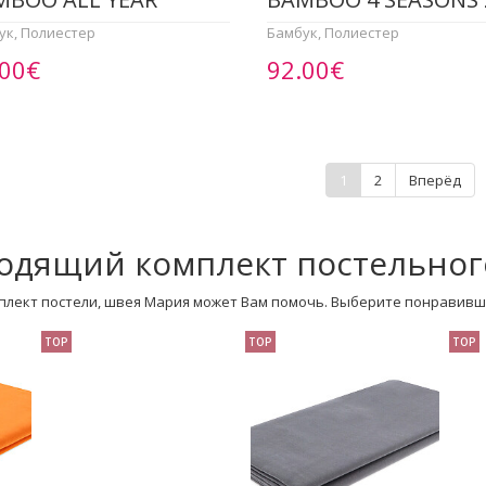
ук, Полиестер
Бамбук, Полиестер
.00€
92.00€
1
2
Вперёд
одящий комплект постельног
плект постели, швея Мария может Вам помочь. Выберите понравивш
TOP
TOP
TOP