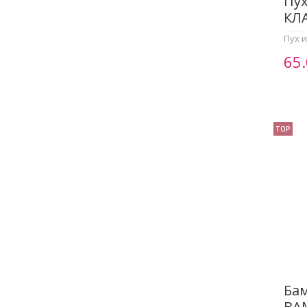
Пух
КЛА
Пух 
65
TOP
Бам
BA