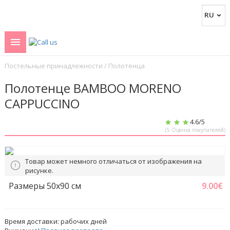
Постельные принадлежности
/
Полотенца
Полотенце BAMBOO MORENO
CAPPUCCINO
4.6
/5
(
5
Оценка покупателей)
Товар может немного отличаться от изображения на
рисунке.
Размеры 50x90 см
9.00
€
Время доставки:
рабочих дней