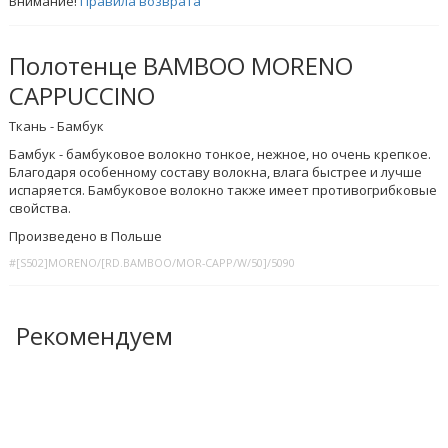
Внимание!
Правила возврата
Полотенце BAMBOO MORENO
CAPPUCCINO
Ткань - Бамбук
Бамбук - бамбуковое волокно тонкое, нежное, но очень крепкое.
Благодаря особенному составу волокна, влага быстрее и лучше
испаряется. Бамбуковое волокно также имеет противогрибковые
свойства.
Произведено в Польше
#[S502]MORENO/[RD.BAMBOO/MOR-CAPP/W/50]/5090
Рекомендуем