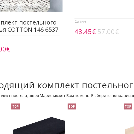
плект постельного
Сатин
ья COTTON 146 6537
48.45€
57.00€
00€
одящий комплект постельног
плект постели, швея Мария может Вам помочь. Выберите понравивш
TOP
TOP
TOP