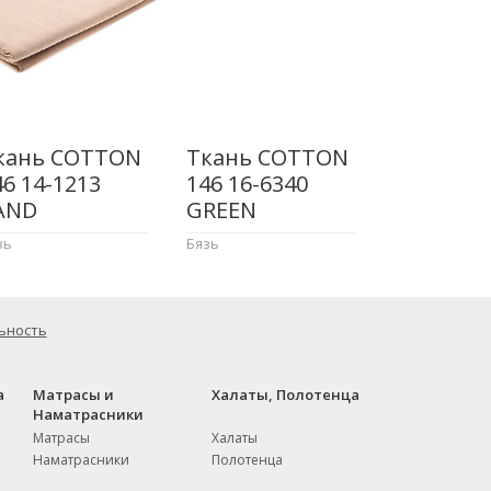
кань COTTON
Ткань COTTON
46 14-1213
146 16-6340
AND
GREEN
зь
Бязь
ьность
а
Матрасы и
Халаты, Полотенца
Наматрасники
Матрасы
Халаты
Наматрасники
Полотенца