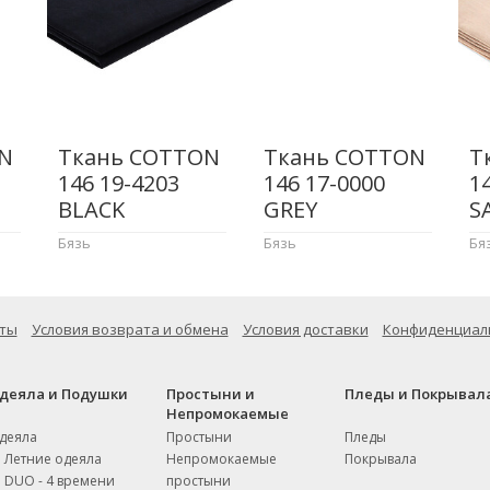
N
Ткань COTTON
Ткань COTTON
Т
146 19-4203
146 17-0000
1
BLACK
GREY
S
Бязь
Бязь
Бя
ты
Условия возврата и обмена
Условия доставки
Конфиденциал
деяла и Подушки
Простыни и
Пледы и Покрывал
Непромокаемые
деяла
Простыни
Пледы
Летние одеяла
Непромокаемые
Покрывала
DUO - 4 времени
простыни