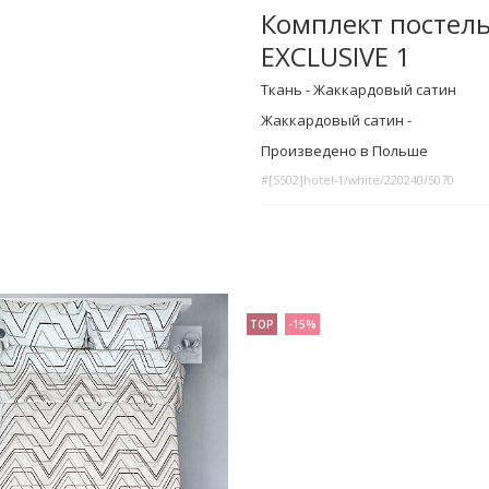
Комплект постель
EXCLUSIVE 1
Ткань - Жаккардовый сатин
Жаккардовый сатин -
Произведено в Польше
#[S502]hotel-1/white/220240/5070
TOP
-15%