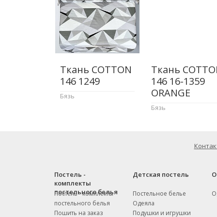
Ткань COTTON
Ткань COTTO
146 1249
146 16-1359
ORANGE
Бязь
Бязь
Контак
Постель -
Детская постель
О
комплекты
постельного белья
Постель - комплекты
Постельное белье
О
постельного белья
Одеяла
Пошить на заказ
Подушки и игрушки