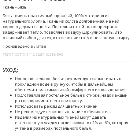
Ткань - Бязь
Бязь - очень практичный, прочный, 100% материал из
натурального хлопка. Ткань из холста долговечная, на ней
хорошо держатся цвета. Постель из этой ткани прекрасно
задерживает тепло, позволяет воздуху циркулировать. Это
отличный выбор для тех, кто ценит чистоту и несложную стирку.
Произведено в Литве
#[S701]COTTON-146/6528/150215/4060
УХОД:
Новое постельное белье рекомендуется выстирать в
прохладной воде в ручную, чтобы в дальнейшем
обеспечить максимальный комфорт его использования.
Подготавливая постельное белье к стирке, надо каждый
раз выворачивать его наизнанку.
Использовать режим для цветных тканей.
Не рекомендуется использование отбеливателя
Изделия из натуральных тканей могут давать
естественную усадку после стирки - от 2% до 6%, которая
учтена в размерах постельного белья
.