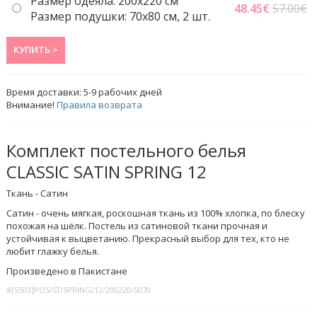
Размер одеяла: 200x220 cм
48.45
€
57.00€
Размер подушки: 70x80 см, 2 шт.
КУПИТЬ >
Время доставки:
5-9
рабочих дней
Внимание!
Правила возврата
Комплект постельного белья
CLASSIC SATIN SPRING 12
Ткань - Сатин
Сатин - очень мягкая, роскошная ткань из 100% хлопка, по блеску
похожая на шёлк. Постель из сатиновой ткани прочная и
устойчивая к выцветанию. Прекрасный выбор для тех, кто не
любит глажку белья.
Произведено в Пакистане
#[S503]POS/ST/SPRING/12/200220/5070