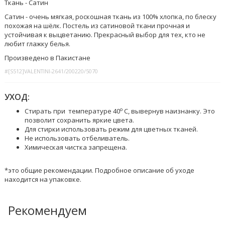
Ткань - Сатин
Сатин - очень мягкая, роскошная ткань из 100% хлопка, по блеску
похожая на шёлк. Постель из сатиновой ткани прочная и
устойчивая к выцветанию. Прекрасный выбор для тех, кто не
любит глажку белья.
Произведено в Пакистане
#[S512]VALENTINI-2641/200220/5070
УХОД:
o
Стирать при температуре 40
C, вывернув наизнанку. Это
позволит сохранить яркие цвета.
Для стирки использовать режим для цветных тканей.
Не использовать отбеливатель.
Химическая чистка запрещена.
*это общие рекомендации. Подробное описание об уходе
находится на упаковке.
Рекомендуем