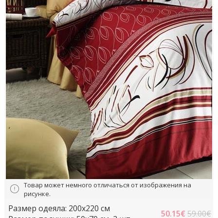
Товар может немного отличаться от изображения на
рисунке.
Размер одеяла: 200x220 cм
50.15
€
59.00€