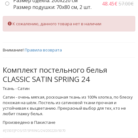
Размер одеяла: 200x220 cм
48.45
€
57.00€
Размер подушки: 70x80 см, 2 шт.
К сожалению, данного товара нет в наличии
Внимание!
Правила возврата
Комплект постельного белья
CLASSIC SATIN SPRING 24
Ткань - Сатин
Сатин - очень мягкая, роскошная ткань из 100% хлопка, по блеску
похожая на шёлк. Постель из сатиновой ткани прочная и
устойчивая к выцветанию. Прекрасный выбор для тех, кто не
любит глажку белья.
Произведено в Пакистане
#[S503]POS/ST/SPRING/24/200220/5070