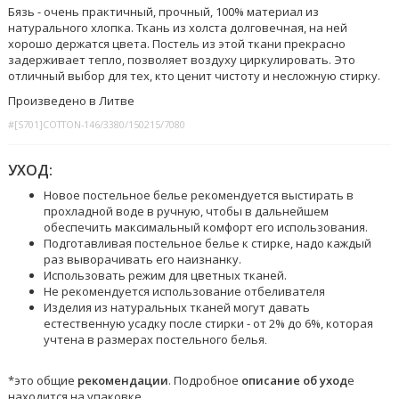
Бязь - очень практичный, прочный, 100% материал из
натурального хлопка. Ткань из холста долговечная, на ней
хорошо держатся цвета. Постель из этой ткани прекрасно
задерживает тепло, позволяет воздуху циркулировать. Это
отличный выбор для тех, кто ценит чистоту и несложную стирку.
Произведено в Литве
#[S701]COTTON-146/3380/150215/7080
УХОД:
Новое постельное белье рекомендуется выстирать в
прохладной воде в ручную, чтобы в дальнейшем
обеспечить максимальный комфорт его использования.
Подготавливая постельное белье к стирке, надо каждый
раз выворачивать его наизнанку.
Использовать режим для цветных тканей.
Не рекомендуется использование отбеливателя
Изделия из натуральных тканей могут давать
естественную усадку после стирки - от 2% до 6%, которая
учтена в размерах постельного белья
.
*это общие
рекомендации
. Подробное
описание об уход
е
находится на упаковке.