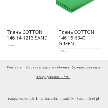
Ткань COTTON
Ткань COTTON
146 14-1213 SAND
146 16-6340
GREEN
Бязь
Бязь
Контакты
Условия возврата и обмена
Условия доставки
Конфиденциальность
PatalynesPasaulis.lt
GultasvelasPasaule.lv
ŚwiatPościeli.pl