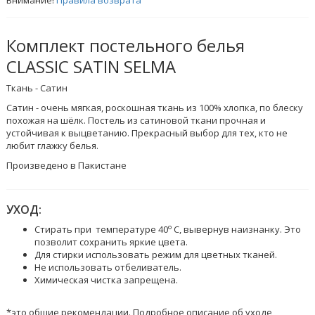
Внимание!
Правила возврата
Комплект постельного белья
CLASSIC SATIN SELMA
Ткань - Сатин
Сатин - очень мягкая, роскошная ткань из 100% хлопка, по блеску
похожая на шёлк. Постель из сатиновой ткани прочная и
устойчивая к выцветанию. Прекрасный выбор для тех, кто не
любит глажку белья.
Произведено в Пакистане
УХОД:
o
Стирать при температуре 40
C, вывернув наизнанку. Это
позволит сохранить яркие цвета.
Для стирки использовать режим для цветных тканей.
Не использовать отбеливатель.
Химическая чистка запрещена.
*это общие рекомендации. Подробное описание об уходе