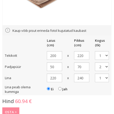
Kaup võib pisut erineda fotol kujutatud kaubast
Laius
Pikkus
Kogus
(cm)
(cm)
(tk)
Tekikott
x
Padjapüür
x
Lina
x
Lina peab olema
Ei
Jah
kummiga
Hind
60.94
€
OSTA >