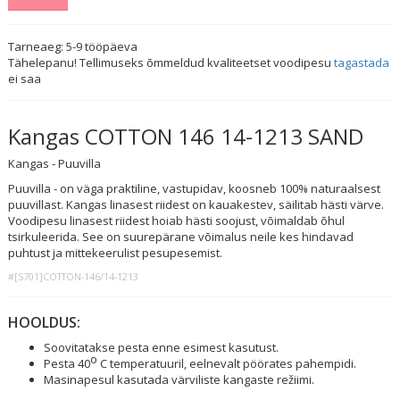
Tarneaeg:
5-9
tööpäeva
Tähelepanu! Tellimuseks õmmeldud kvaliteetset voodipesu
tagastada
ei saa
Kangas COTTON 146 14-1213 SAND
Kangas - Puuvilla
Puuvilla - on väga praktiline, vastupidav, koosneb 100% naturaalsest
puuvillast. Kangas linasest riidest on kauakestev, säilitab hästi värve.
Voodipesu linasest riidest hoiab hästi soojust, võimaldab õhul
tsirkuleerida. See on suurepärane võimalus neile kes hindavad
puhtust ja mittekeerulist pesupesemist.
#[S701]COTTON-146/14-1213
HOOLDUS:
Soovitatakse pesta enne esimest kasutust.
o
Pesta 40
C temperatuuril, eelnevalt pöörates pahempidi.
Masinapesul kasutada värviliste kangaste režiimi.