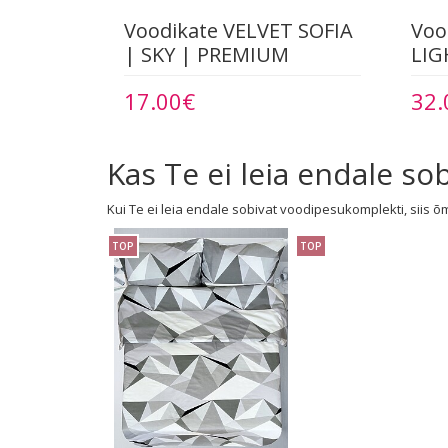
Voodikate VELVET SOFIA
Voo
| SKY | PREMIUM
LIG
17.00€
32.
Kas Te ei leia endale s
Kui Te ei leia endale sobivat voodipesukomplekti, siis õ
TOP
TOP