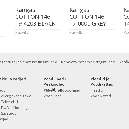
Kangas
Kangas
K
COTTON 146
COTTON 146
C
19-4203 BLACK
17-0000 GREY
1
Puuvilla
Puuvilla
Puu
agastuse ja vahetuse tingimused
Kohaletoimetamise tingimused
Konfi
ekid ja Padjad
Voodilinad /
Pleedid ja
Veekindlad
Voodikatted
voodilinad
ekid
Veekindlad voodilinad
Pleedid
Allergiavaba Tekid
Voodilinad
Voodikatted
Talvetekid
DUO - 4 hooaega
Suvetekid
adjad