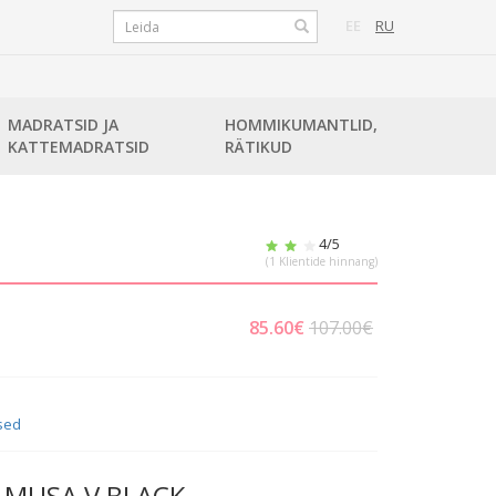
EE
RU
MADRATSID JA
HOMMIKUMANTLID,
KATTEMADRATSID
RÄTIKUD
4
/5
(
1
Klientide hinnang)
85.60
€
107.00€
sed
D MUSA V BLACK