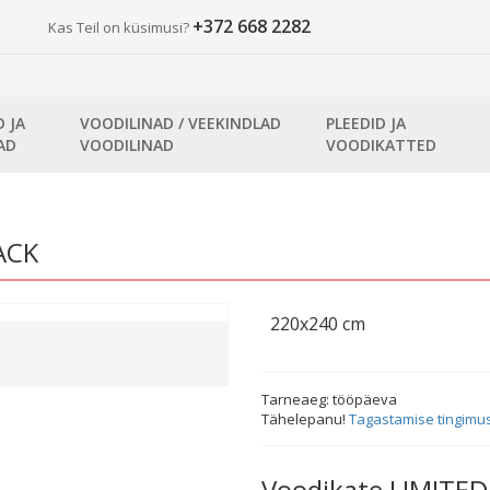
+372 668 2282
Kas Teil on küsimusi?
D JA
VOODILINAD / VEEKINDLAD
PLEEDID JA
AD
VOODILINAD
VOODIKATTED
ACK
220x240 cm
Tarneaeg:
tööpäeva
Tähelepanu!
Tagastamise tingimu
Voodikate LIMITE