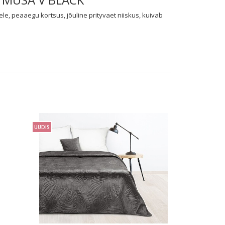
ele, peaaegu kortsus, jõuline prityvaet niiskus, kuivab
UUDIS