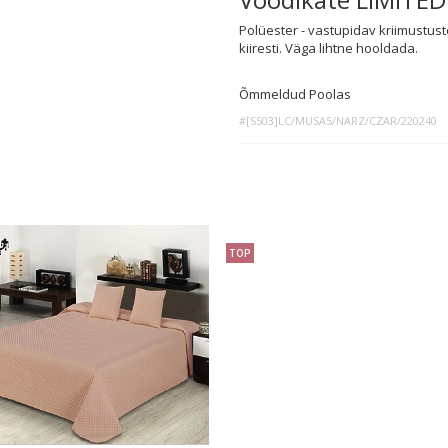
Polüester - vastupidav kriimustust
kiiresti. Väga lihtne hooldada.
Õmmeldud Poolas
#[S503]LC/MUSA5/NARZ/CZAR/220240
TOP