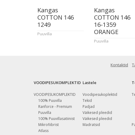
Kangas
Kangas
COTTON 146
COTTON 146
1249
16-1359
ORANGE
Puuvilla
Puuvilla
Kontaktid
T
VOODIPESUKOMPLEKTID
Lastele
T
VOODIPESUKOMPLEKTID
Voodipesukoplektid
T
100% Puuvilla
Tekid
Ranforce - Premium
Padjad
Puuvilla
Väikesed pleedid
100% Puuvillasatiinist
Väikesed pleedid
Mikrofiibrist
Madratsid
P
Atlass