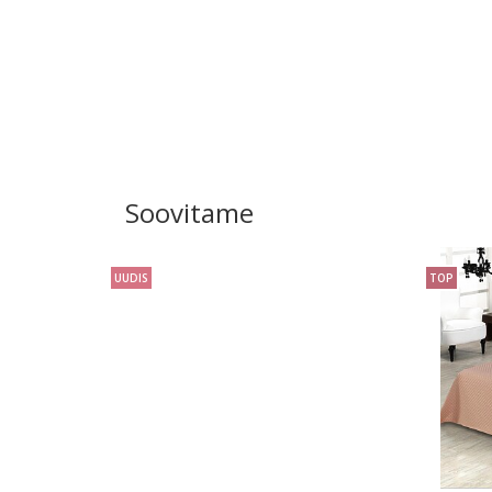
Soovitame
UUDIS
TOP