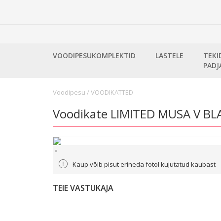
VOODIPESUKOMPLEKTID
LASTELE
TEKI
PADJ
Voodipesu
/
VOODIKATTED
Voodikate LIMITED MUSA V BL
Kaup võib pisut erineda fotol kujutatud kaubast
TEIE VASTUKAJA