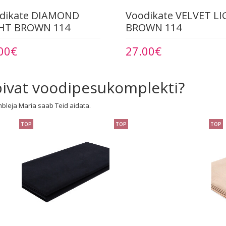
dikate DIAMOND
Voodikate VELVET L
HT BROWN 114
BROWN 114
00€
27.00€
obivat voodipesukomplekti?
mbleja Maria saab Teid aidata.
TOP
TOP
TOP