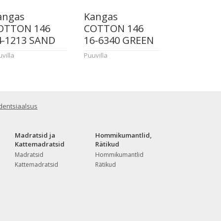
angas
Kangas
OTTON 146
COTTON 146
4-1213 SAND
16-6340 GREEN
villa
Puuvilla
dentsiaalsus
Madratsid ja
Hommikumantlid,
Kattemadratsid
Rätikud
Madratsid
Hommikumantlid
Kattemadratsid
Rätikud