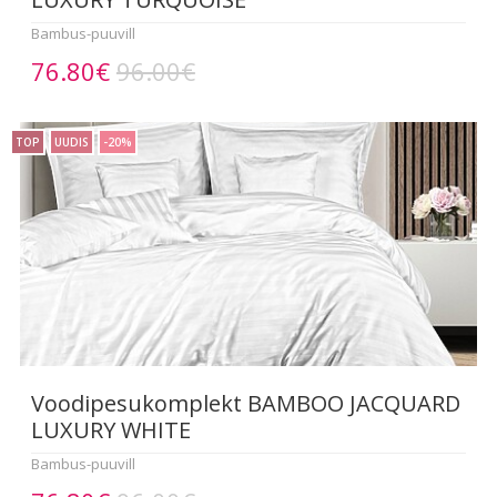
Bambus-puuvill
76.80€
96.00€
TOP
UUDIS
-20%
Voodipesukomplekt BAMBOO JACQUARD
LUXURY WHITE
Bambus-puuvill