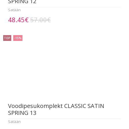
SPRING 12
Satään
48.45€
57.00€
TOP
-15%
Voodipesukomplekt CLASSIC SATIN
SPRING 13
Satään