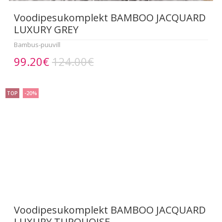
Voodipesukomplekt BAMBOO JACQUARD
LUXURY GREY
Bambus-puuvill
99.20€
124.00€
TOP
-20%
Voodipesukomplekt BAMBOO JACQUARD
LUXURY TURQUOISE