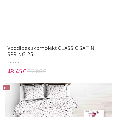
Voodipesukomplekt CLASSIC SATIN
SPRING 25
Satään
48.45€
57.00€
TOP