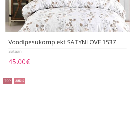
Voodipesukomplekt SATYNLOVE 1537
Satään
45.00€
TOP
UUDIS