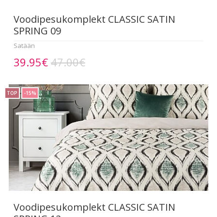
Voodipesukomplekt CLASSIC SATIN
SPRING 09
Satään
39.95€
47.00€
TOP
-15%
Voodipesukomplekt CLASSIC SATIN