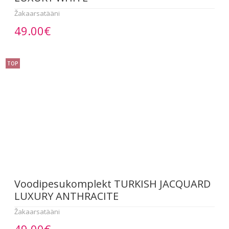
Žakaarsatääni
49.00€
TOP
Voodipesukomplekt TURKISH JACQUARD
LUXURY ANTHRACITE
Žakaarsatääni
49.00€