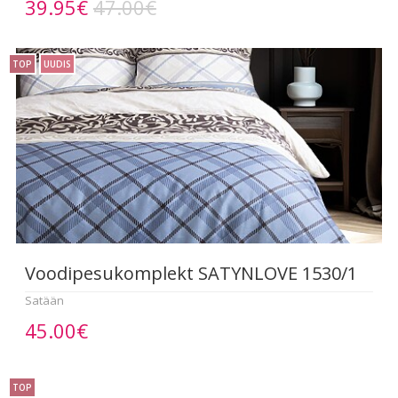
39.95€
47.00€
TOP
UUDIS
Voodipesukomplekt SATYNLOVE 1530/1
Satään
45.00€
TOP