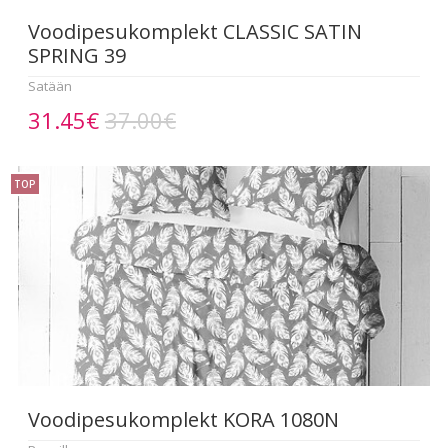
Voodipesukomplekt CLASSIC SATIN
SPRING 39
Satään
31.45€
37.00€
TOP
Voodipesukomplekt KORA 1080N