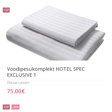
TOP
Voodipesukomplekt HOTEL SPEC
EXCLUSIVE 1
Žakaarsatääni
75.00€
TOP
-20%