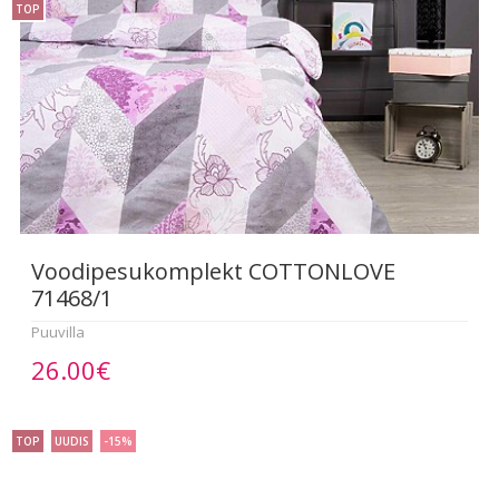
TOP
Voodipesukomplekt COTTONLOVE
71468/1
Puuvilla
26.00€
TOP
UUDIS
-15%