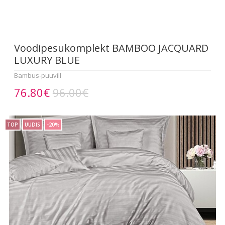
Voodipesukomplekt BAMBOO JACQUARD
LUXURY BLUE
Bambus-puuvill
76.80€
96.00€
TOP
UUDIS
-20%