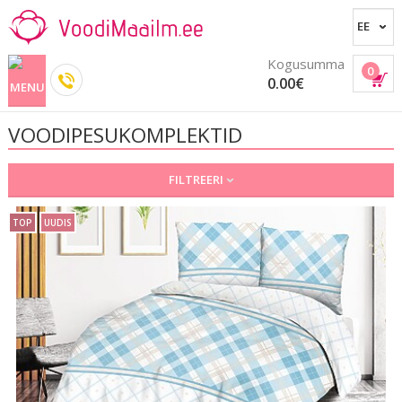
Kogusumma
0
0.00€
VOODIPESUKOMPLEKTID
FILTREERI
TOP
UUDIS