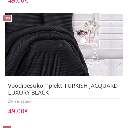
TOP
Voodipesukomplekt TURKISH JACQUARD
LUXURY BLACK
Žakaarsatääni
49.00€