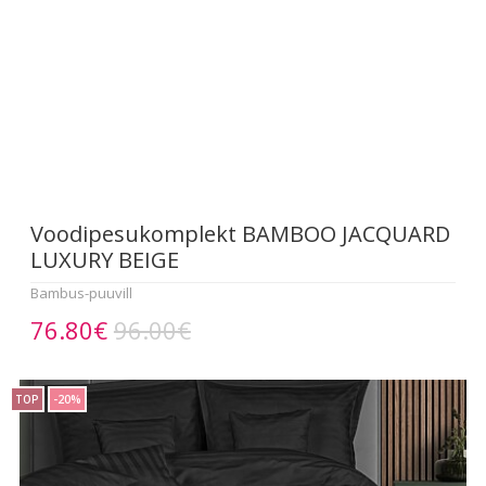
Voodipesukomplekt BAMBOO JACQUARD
LUXURY BEIGE
Bambus-puuvill
76.80€
96.00€
TOP
-20%