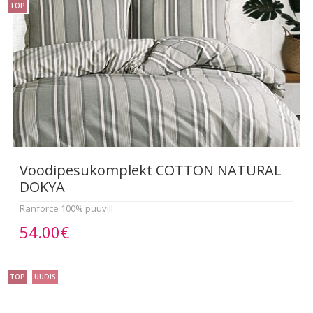
TOP
Voodipesukomplekt COTTON NATURAL
DOKYA
Ranforce 100% puuvill
54.00€
TOP
UUDIS