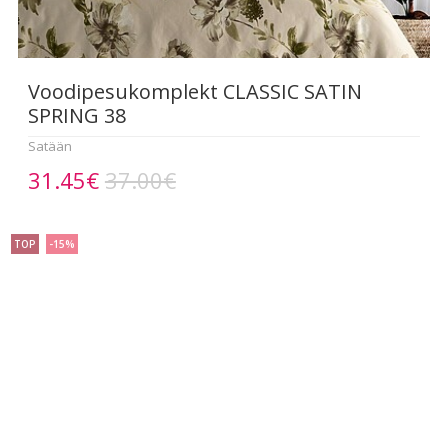
Voodipesukomplekt CLASSIC SATIN
SPRING 38
Satään
31.45€
37.00€
TOP
-15%