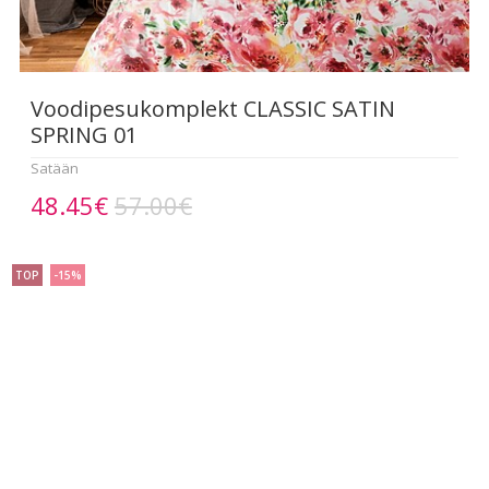
Voodipesukomplekt CLASSIC SATIN
SPRING 01
Satään
48.45€
57.00€
TOP
-15%