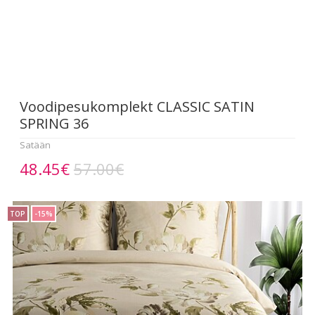
Voodipesukomplekt CLASSIC SATIN
SPRING 36
Satään
48.45€
57.00€
TOP
-15%