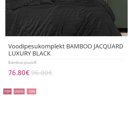
Voodipesukomplekt BAMBOO JACQUARD
LUXURY BLACK
Bambus-puuvill
76.80€
96.00€
TOP
UUDIS
-20%