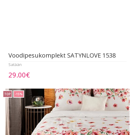
Voodipesukomplekt SATYNLOVE 1538
Satään
29.00€
TOP
-15%