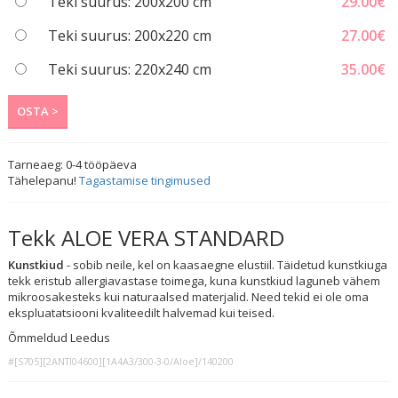
Teki suurus: 200x200 cm
29.00
€
Teki suurus: 200x220 cm
27.00
€
Teki suurus: 220x240 cm
35.00
€
OSTA >
Tarneaeg:
0-4
tööpäeva
Tähelepanu!
Tagastamise tingimused
Tekk ALOE VERA STANDARD
Kunstkiud
- sobib neile, kel on kaasaegne elustiil. Täidetud kunstkiuga
tekk eristub allergiavastase toimega, kuna kunstkiud laguneb vähem
mikroosakesteks kui naturaalsed materjalid. Need tekid ei ole oma
ekspluatatsiooni kvaliteedilt halvemad kui teised.
Õmmeldud Leedus
#[S705][2ANTI04600][1A4A3/300-3-0/Aloe]/140200