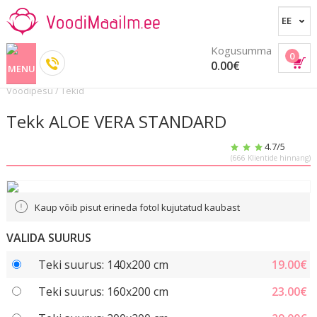
Kogusumma
0
0.00€
Voodipesu
/
Tekid
Tekk ALOE VERA STANDARD
4.7
/5
(
666
Klientide hinnang)
Kaup võib pisut erineda fotol kujutatud kaubast
VALIDA SUURUS
Teki suurus: 140x200 cm
19.00
€
Teki suurus: 160x200 cm
23.00
€