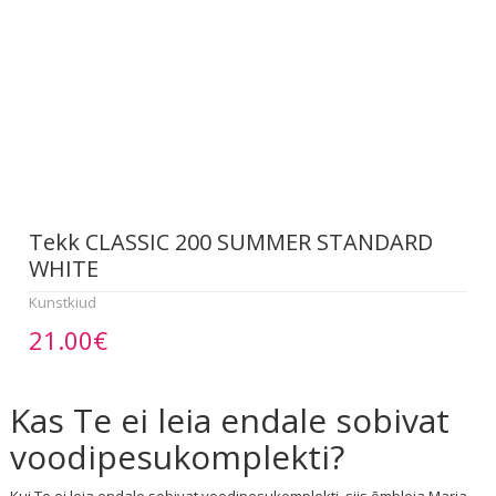
Tekk CLASSIC 200 SUMMER STANDARD
WHITE
Kunstkiud
21.00€
Kas Te ei leia endale sobivat
voodipesukomplekti?
Kui Te ei leia endale sobivat voodipesukomplekti, siis õmbleja Maria