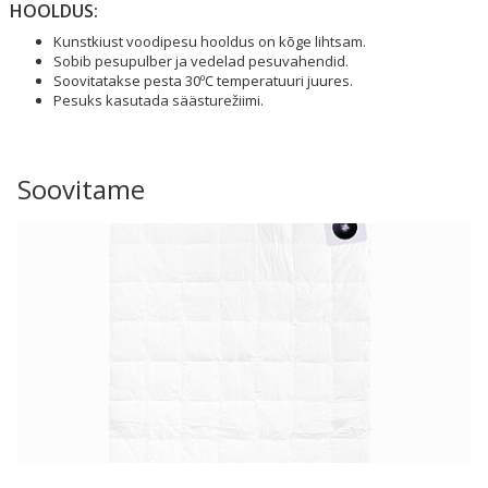
HOOLDUS:
Kunstkiust voodipesu hooldus on kõge lihtsam.
Sobib pesupulber ja vedelad pesuvahendid.
Soovitatakse pesta 30ºC temperatuuri juures.
Pesuks kasutada säästurežiimi.
Soovitame