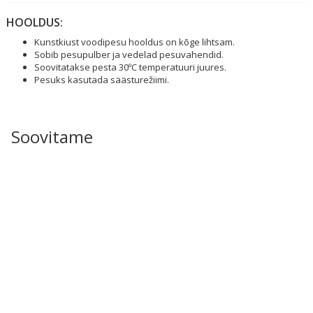
HOOLDUS:
Kunstkiust voodipesu hooldus on kõge lihtsam.
Sobib pesupulber ja vedelad pesuvahendid.
Soovitatakse pesta 30ºC temperatuuri juures.
Pesuks kasutada säästurežiimi.
Soovitame