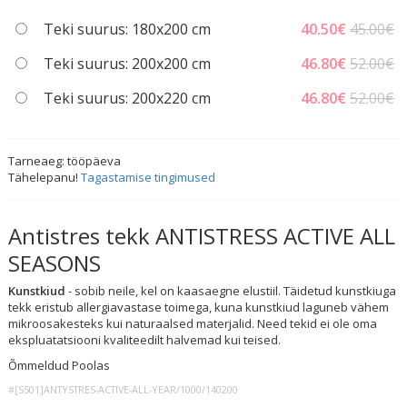
Teki suurus: 180x200 cm
40.50
€
45.00€
Teki suurus: 200x200 cm
46.80
€
52.00€
Teki suurus: 200x220 cm
46.80
€
52.00€
Tarneaeg:
tööpäeva
Tähelepanu!
Tagastamise tingimused
Antistres tekk ANTISTRESS ACTIVE ALL
SEASONS
Kunstkiud
- sobib neile, kel on kaasaegne elustiil. Täidetud kunstkiuga
tekk eristub allergiavastase toimega, kuna kunstkiud laguneb vähem
mikroosakesteks kui naturaalsed materjalid. Need tekid ei ole oma
ekspluatatsiooni kvaliteedilt halvemad kui teised.
Õmmeldud Poolas
#[S501]ANTYSTRES-ACTIVE-ALL-YEAR/1000/140200