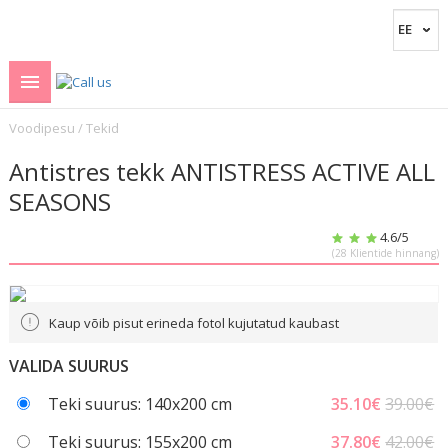
Voodipesu
/
Tekid
Antistres tekk ANTISTRESS ACTIVE ALL
SEASONS
4.6
/5
(
28
Klientide hinnang)
Kaup võib pisut erineda fotol kujutatud kaubast
VALIDA SUURUS
Teki suurus: 140x200 cm
35.10
€
39.00€
Teki suurus: 155x200 cm
37.80
€
42.00€