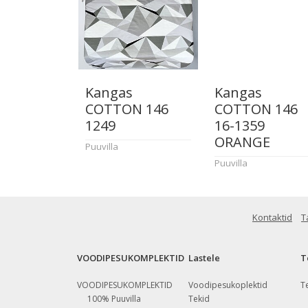
Kangas
Kangas
COTTON 146
COTTON 146
1249
16-1359
ORANGE
Puuvilla
Puuvilla
Kontaktid
T
VOODIPESUKOMPLEKTID
Lastele
T
VOODIPESUKOMPLEKTID
Voodipesukoplektid
T
100% Puuvilla
Tekid