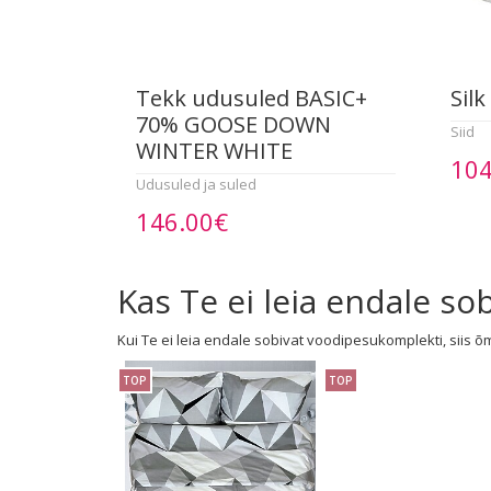
Tekk udusuled BASIC+
Silk
70% GOOSE DOWN
Siid
WINTER WHITE
104
Udusuled ja suled
146.00€
Kas Te ei leia endale s
Kui Te ei leia endale sobivat voodipesukomplekti, siis õ
TOP
TOP