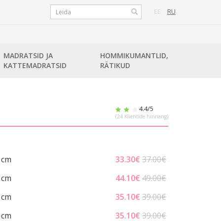
EE
RU
MADRATSID JA
HOMMIKUMANTLID,
KATTEMADRATSID
RÄTIKUD
4.4
/5
(
24
Klientide hinnang)
 cm
33.30
€
37.00€
 cm
44.10
€
49.00€
 cm
35.10
€
39.00€
 cm
35.10
€
39.00€