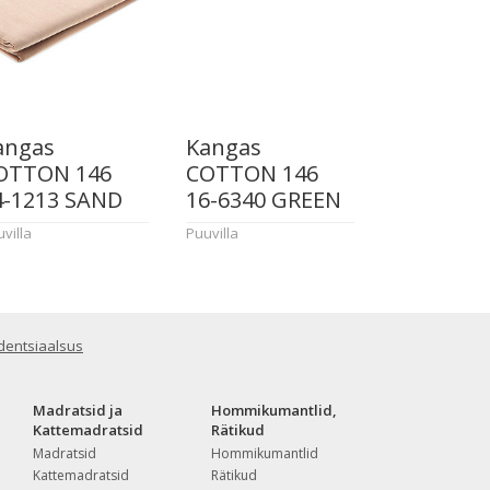
angas
Kangas
OTTON 146
COTTON 146
4-1213 SAND
16-6340 GREEN
villa
Puuvilla
dentsiaalsus
Madratsid ja
Hommikumantlid,
Kattemadratsid
Rätikud
Madratsid
Hommikumantlid
Kattemadratsid
Rätikud