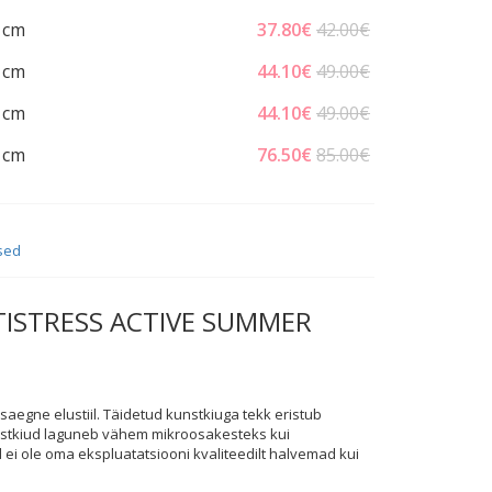
 cm
37.80
€
42.00€
 cm
44.10
€
49.00€
 cm
44.10
€
49.00€
 cm
76.50
€
85.00€
sed
ANTISTRESS ACTIVE SUMMER
asaegne elustiil. Täidetud kunstkiuga tekk eristub
nstkiud laguneb vähem mikroosakesteks kui
 ei ole oma ekspluatatsiooni kvaliteedilt halvemad kui