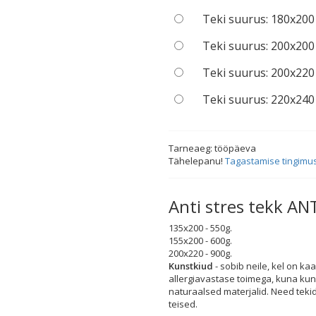
Teki suurus: 180x200
Teki suurus: 200x200
Teki suurus: 200x220
Teki suurus: 220x240
Tarneaeg:
tööpäeva
Tähelepanu!
Tagastamise tingimu
Anti stres tekk 
135x200 - 550g.
155x200 - 600g.
200x220 - 900g.
Kunstkiud
- sobib neile, kel on ka
allergiavastase toimega, kuna ku
naturaalsed materjalid. Need tekid
teised.