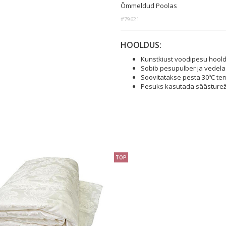
Õmmeldud Poolas
#79621
HOOLDUS:
Kunstkiust voodipesu hoold
Sobib pesupulber ja vedel
Soovitatakse pesta 30ºC tem
Pesuks kasutada säästureži
TOP