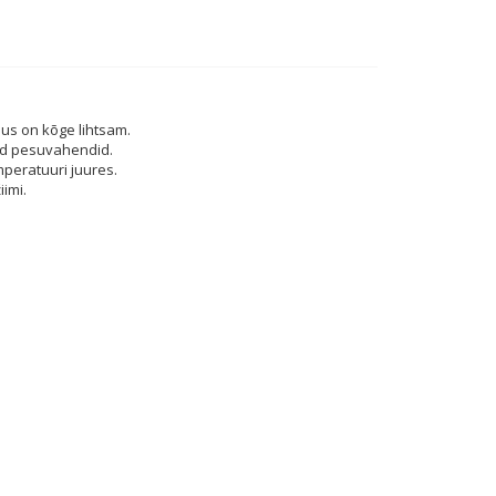
us on kõge lihtsam.
ad pesuvahendid.
peratuuri juures.
imi.