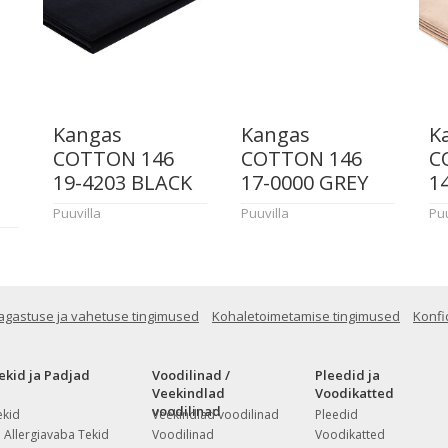
Kangas
Kangas
K
COTTON 146
COTTON 146
C
19-4203 BLACK
17-0000 GREY
1
Puuvilla
Puuvilla
Puu
agastuse ja vahetuse tingimused
Kohaletoimetamise tingimused
Konfi
ekid ja Padjad
Voodilinad /
Pleedid ja
Veekindlad
Voodikatted
voodilinad
ekid
Veekindlad voodilinad
Pleedid
Allergiavaba Tekid
Voodilinad
Voodikatted