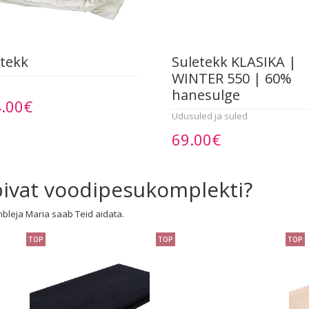
 tekk
Suletekk KLASIKA |
WINTER 550 | 60%
hanesulge
.00€
Udusuled ja suled
69.00€
obivat voodipesukomplekti?
mbleja Maria saab Teid aidata.
TOP
TOP
TOP