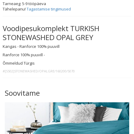
Tarneaeg:
5-9
tööpäeva
Tähelepanu!
Tagastamise tingimused
Voodipesukomplekt TURKISH
STONEWASHED OPAL GREY
Kangas - Ranforce 100% puuvill
Ranforce 100% puuvill -
Õmmeldud Türgis
#[S502]STONEWASHED/OPALGRE/160200/5070
Soovitame