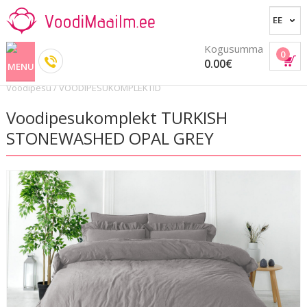
Kogusumma
0
0.00€
Voodipesu
/
VOODIPESUKOMPLEKTID
Voodipesukomplekt TURKISH
STONEWASHED OPAL GREY