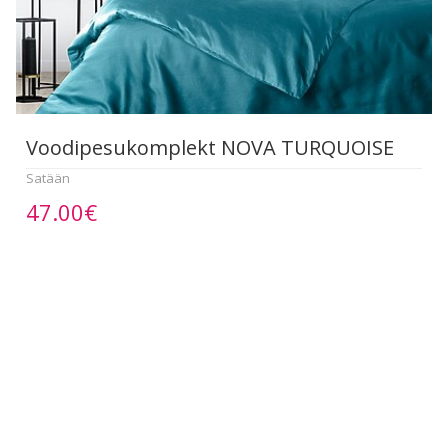
Voodipesukomplekt NOVA TURQUOISE
Satään
47.00€